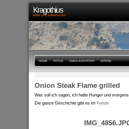
Kragothius
bilder und kulinarisches
HOME
FOTOS
OMAS KOCHTOPF
INTERN
Onion Steak Flame grilled
Was soll ich sagen, ich hatte Hunger und morgens
Die ganze Geschichte gibt es im
Forum
IMG_4856.JP