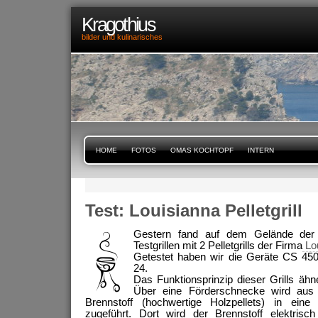
Kragothius
bilder und kulinarisches
HOME
FOTOS
OMAS KOCHTOPF
INTERN
Test: Louisianna Pelletgrill
Gestern fand auf dem Gelände de
Testgrillen mit 2 Pelletgrills der Firma
Lou
Getestet haben wir die Geräte CS 4
24.
Das Funktionsprinzip dieser Grills ähn
Über eine Förderschnecke wird aus 
Brennstoff (hochwertige Holzpellets) in ei
zugeführt. Dort wird der Brennstoff elektris