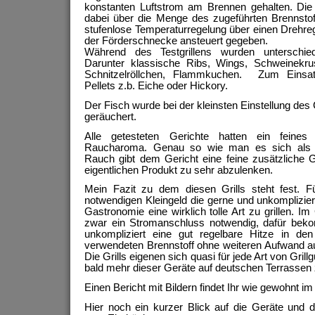
konstanten Luftstrom am Brennen gehalten. Die 
dabei über die Menge des zugeführten Brennstoff
stufenlose Temperaturregelung über einen Drehreg
der Förderschnecke ansteuert gegeben.
Während des Testgrillens wurden unterschiedl
Darunter klassische Ribs, Wings, Schweinekrus
Schnitzelröllchen, Flammkuchen. Zum Einsat
Pellets z.b. Eiche oder Hickory.
Der Fisch wurde bei der kleinsten Einstellung des
geräuchert.
Alle getesteten Gerichte hatten ein feines 
Raucharoma. Genau so wie man es sich als G
Rauch gibt dem Gericht eine feine zusätzlich
eigentlichen Produkt zu sehr abzulenken.
Mein Fazit zu dem diesen Grills steht fest. Fü
notwendigen Kleingeld die gerne und unkompliziert 
Gastronomie eine wirklich tolle Art zu grillen. I
zwar ein Stromanschluss notwendig, dafür bek
unkompliziert eine gut regelbare Hitze in de
verwendeten Brennstoff ohne weiteren Aufwand a
Die Grills eigenen sich quasi für jede Art von Grill
bald mehr dieser Geräte auf deutschen Terrassen 
Einen Bericht mit Bildern findet Ihr wie gewohnt i
Hier noch ein kurzer Blick auf die Geräte und