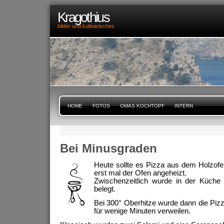
Kragothius
bilder und kulinarisches
HOME
FOTOS
OMAS KOCHTOPF
INTERN
Bei Minusgraden
Heute sollte es Pizza aus dem Holzof
erst mal der Ofen angeheizt.
Zwischenzeitlich wurde in der Küche 
belegt.
Bei 300° Oberhitze wurde dann die Piz
für wenige Minuten verweilen.