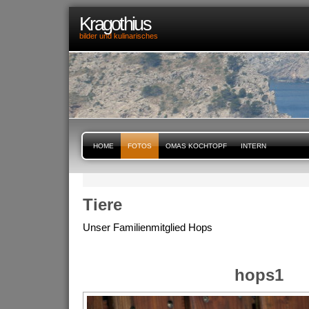
Kragothius
bilder und kulinarisches
HOME
FOTOS
OMAS KOCHTOPF
INTERN
Tiere
Unser Familienmitglied Hops
hops1