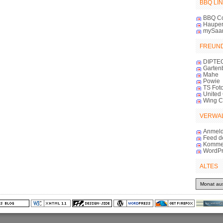
BBQ LI
BBQ C
Haupert
mySaa
FREUN
DIPTE
Garten
Mahe
Powie
TS Foto
United 
Wing 
VERWA
Anmel
Feed d
Komme
WordPr
ALTES
Altes