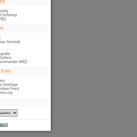
NKS
ounty
 Grillshop
rBQ
DE
C
bau Schmidt
grafie
Grillers
Commander BBQ
LTUNG
den
er Einträge
ntare-Feed
ess.org