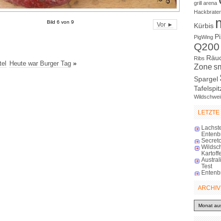
grill arena
Hackbrate
Bild 6 von 9
Vor ►
Kürbis
P
PigWing
Q200
Räu
Ribs
tel
Heute war Burger Tag
»
Zone
s
Spargel
Tafelspit
Wildschwei
LETZTE
Lachst
Entenb
Secreto
Wildsc
Kartoff
Austra
Test
Entenb
ARCHIV
Archiv