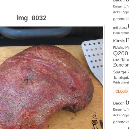
Bacon
Ch
Burger
dicke Ripp
img_8032
gesmokt
grill arena
Hackbrate
Kürbis
P
PigWing
Q200
Räu
Ribs
Zone
s
Spargel
Tafelspit
Wildschwei
CLOUD
Bacon
Ch
Burger
dicke Ripp
gesmokt