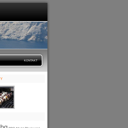
KONTAKT
RY
bbq