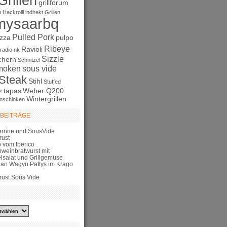
Grillen
grillforum
n
Hackrolli
indirekt Grillen
mysaarbq
Pulled Pork
izza
pulpo
Ribeye
Ravioli
radio nk
Sizzle
chern
Schnitzel
moken
sous vide
Steak
Stihl
Stuffed
z
tapas
Weber Q200
Wintergrillen
nschinken
 BEITRÄGE
errine und SousVide
rust
 vom Iberico
hweinbratwurst mit
elsalat und Grillgemüse
lian Wagyu Pattys im Krago
rust Sous Vide