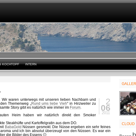
S KOCHTOPF
INTERN
GALLE
1
2
. Wir waren unterwegs mit unseren lieben Nachbarn und
 den Themenweg „
Rund ums liebe Vieh
“ in Hirzweiler zu
06
samte Story gibt es natürlich wie immer im
Forum
.
2011
rauten Heim haben wir natürlich direkt den Smoker
te Steakhüfte und Kartoffelgratin aus dem DO.
CLOUD
mit
BabaGold
Nüssen gesmokt. Die Nüsse ergeben ein sehr feines
haroma und ich bin absolut überzeugt von den Nüssen. Es war ein
ier die Bilder des Essens 🙂