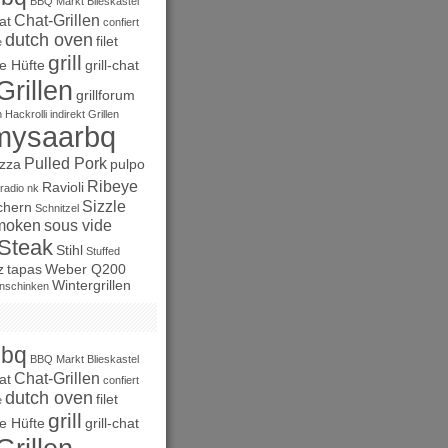
BBQ Markt
Blieskastel
Chat-Grillen
at
confiert
dutch oven
filet
e
grill
e Hüfte
grill-chat
Grillen
grillforum
n
Hackrolli
indirekt Grillen
mysaarbq
Pulled Pork
izza
pulpo
Ribeye
Ravioli
radio nk
Sizzle
chern
Schnitzel
moken
sous vide
Steak
Stihl
Stuffed
z
tapas
Weber Q200
Wintergrillen
nschinken
bbq
BBQ Markt
Blieskastel
Chat-Grillen
at
confiert
dutch oven
filet
e
grill
e Hüfte
grill-chat