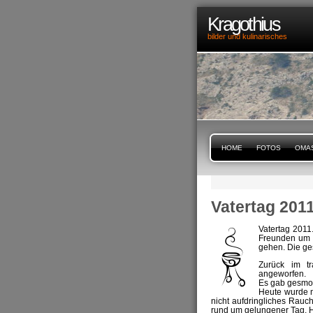
Kragothius
bilder und kulinarisches
HOME
FOTOS
OMA
Vatertag 201
Vatertag 2011
Freunden um
gehen. Die ge
Zurück im t
angeworfen.
Es gab gesmok
Heute wurde 
nicht aufdringliches Rauc
rund um gelungener Tag. H