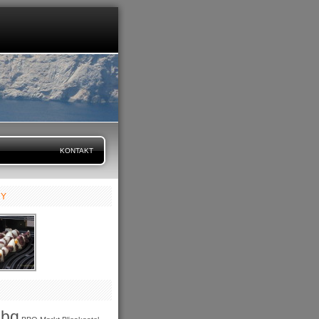
KONTAKT
RY
bbq