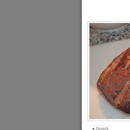
◄ Zurueck