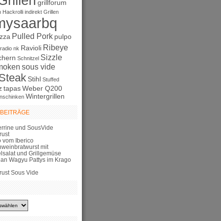
Grillen
grillforum
n
Hackrolli
indirekt Grillen
mysaarbq
Pulled Pork
izza
pulpo
Ribeye
Ravioli
radio nk
Sizzle
chern
Schnitzel
moken
sous vide
Steak
Stihl
Stuffed
z
tapas
Weber Q200
Wintergrillen
nschinken
 BEITRÄGE
errine und SousVide
rust
 vom Iberico
hweinbratwurst mit
elsalat und Grillgemüse
lian Wagyu Pattys im Krago
rust Sous Vide