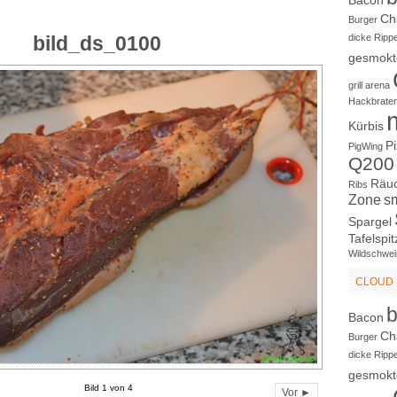
Bacon
Ch
Burger
bild_ds_0100
dicke Ripp
gesmokt
grill arena
Hackbrate
Kürbis
P
PigWing
Q200
Räu
Ribs
Zone
s
Spargel
Tafelspit
Wildschwei
CLOUD
Bacon
Ch
Burger
dicke Ripp
gesmokt
Bild 1 von 4
Vor ►