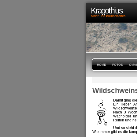
Kragothius
bilder und kulinarisches
HOME
FOTOS
OMA
Wildschwein
Damit ging di
Ein lieber A
Wildschweinsc
Nach 3 Woch
Wacholder un
Reifen und he
Und so sieht d
Wie immer gibt es die komp