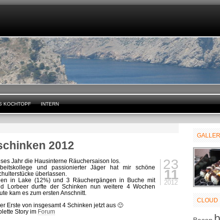
S KOCHTOPF
INTERN
GALLE
schinken 2012
23
eses Jahr die Hausinterne Räuchersaison los.
rbeitskollege und passionierter Jäger hat mir schöne
11
hulterstücke überlassen.
en in Lake (12%) und 3 Räuchergängen in Buche mit
2012
d Lorbeer durfte der Schinken nun weitere 4 Wochen
ute kam es zum ersten Anschnitt.
CLOUD
er Erste von insgesamt 4 Schinken jetzt aus 🙂
lette Story im
Forum