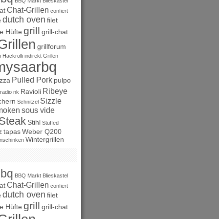
BBQ Markt
Blieskastel
Chat-Grillen
at
confiert
dutch oven
filet
e
grill
e Hüfte
grill-chat
Grillen
grillforum
n
Hackrolli
indirekt Grillen
mysaarbq
Pulled Pork
izza
pulpo
Ribeye
Ravioli
radio nk
Sizzle
chern
Schnitzel
moken
sous vide
Steak
Stihl
Stuffed
z
tapas
Weber Q200
Wintergrillen
nschinken
bbq
BBQ Markt
Blieskastel
Chat-Grillen
at
confiert
dutch oven
filet
e
grill
e Hüfte
grill-chat