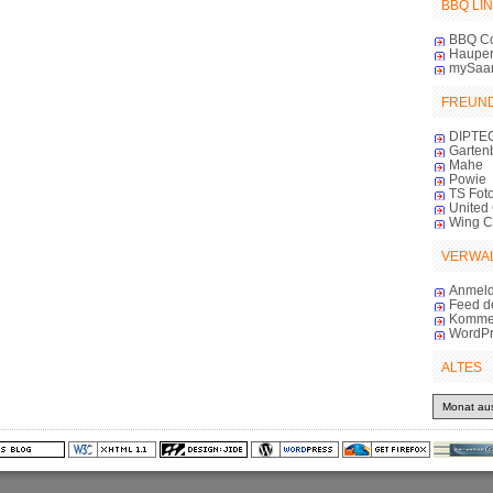
BBQ LI
BBQ C
Haupert
mySaa
FREUN
DIPTE
Garten
Mahe
Powie
TS Foto
United 
Wing 
VERWA
Anmel
Feed d
Komme
WordPr
ALTES
Altes