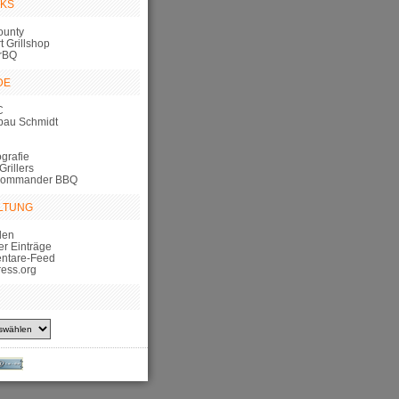
NKS
ounty
 Grillshop
rBQ
DE
C
bau Schmidt
grafie
Grillers
Commander BBQ
LTUNG
den
er Einträge
ntare-Feed
ess.org