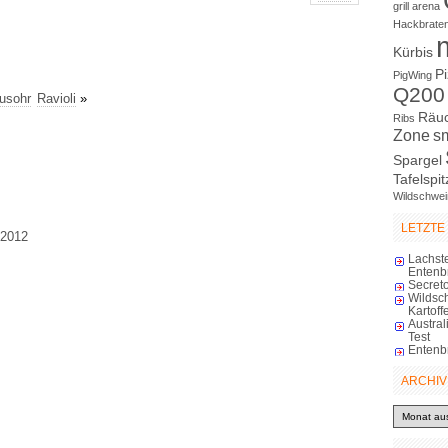
grill arena
Hackbrate
Kürbis
P
PigWing
Q200
usohr
Ravioli
»
Räu
Ribs
Zone
s
Spargel
Tafelspit
Wildschwei
LETZTE
 2012
Lachst
Entenb
Secreto
Wildsc
Kartoff
Austra
Test
Entenb
ARCHIV
Archiv