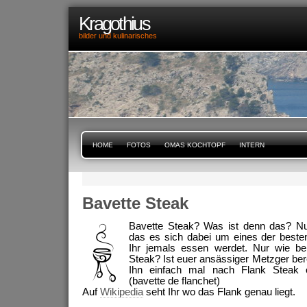
Kragothius
bilder und kulinarisches
HOME
FOTOS
OMAS KOCHTOPF
INTERN
Bavette Steak
Bavette Steak? Was ist denn das? N
das es sich dabei um eines der beste
Ihr jemals essen werdet. Nur wie 
Steak? Ist euer ansässiger Metzger bere
Ihn einfach mal nach Flank Steak 
(bavette de flanchet)
Auf
Wikipedia
seht Ihr wo das Flank genau liegt.