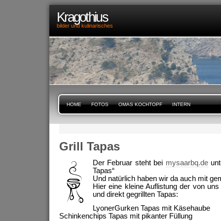
Kragothius
bilder und kulinarisches
HOME
FOTOS
OMAS KOCHTOPF
INTERN
Grill Tapas
Der Februar steht bei
mysaarbq.de
unt
Tapas“
Und natürlich haben wir da auch mit ge
Hier eine kleine Auflistung der von un
und direkt gegrillten Tapas:
LyonerGurken Tapas mit Käsehaube
Schinkenchips Tapas mit pikanter Füllung