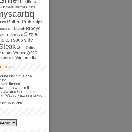
Grillen
grillforum
n
Hackrolli
indirekt Grillen
mysaarbq
Pulled Pork
izza
pulpo
Ribeye
Ravioli
radio nk
Sizzle
chern
Schnitzel
moken
sous vide
Steak
Stihl
Stuffed
z
tapas
Weber Q200
Wintergrillen
nschinken
 BEITRÄGE
errine und SousVide
rust
 vom Iberico
hweinbratwurst mit
elsalat und Grillgemüse
lian Wagyu Pattys im Krago
rust Sous Vide