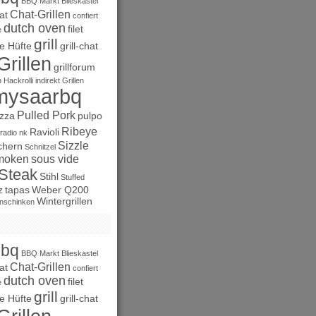
BBQ Markt
Blieskastel
Chat-Grillen
at
confiert
dutch oven
filet
e
grill
e Hüfte
grill-chat
Grillen
grillforum
n
Hackrolli
indirekt Grillen
mysaarbq
Pulled Pork
izza
pulpo
Ribeye
Ravioli
radio nk
Sizzle
chern
Schnitzel
moken
sous vide
Steak
Stihl
Stuffed
z
tapas
Weber Q200
Wintergrillen
nschinken
bbq
BBQ Markt
Blieskastel
Chat-Grillen
at
confiert
dutch oven
filet
e
grill
e Hüfte
grill-chat