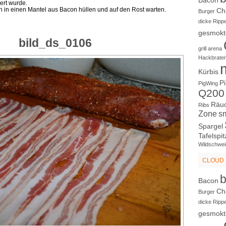
Bacon
rt wurde.
ich in einen Mantel aus Bacon hüllen und auf den Rost warten.
Ch
Burger
dicke Ripp
gesmokt
bild_ds_0106
grill arena
Hackbrate
Kürbis
P
PigWing
Q200
Räu
Ribs
Zone
s
Spargel
Tafelspit
Wildschwei
CLOUD
Bacon
Ch
Burger
dicke Ripp
gesmokt