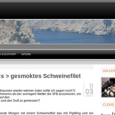
S KOCHTOPF
INTERN
GALLE
cs > gesmoktes Schweinefilet
9
03
 draussen wieder wärmer (oder sollte ich sagen noch?)
chöneres als bei sonnigem Wetter die SFB anzuheizen, ein
2013
auf den
n und den Duft zu geniessen?
CLOUD
heute Morgen mit einem Schweinefilet das mit PigWing und ein