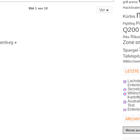
grill arena
Hackbrate
Bild 1 von 10
Vor ►
Kürbis
P
PigWing
Q200
Räu
Ribs
Zone
s
Hamburg
»
Spargel
Tafelspit
Wildschwei
LETZTE
Lachst
Entenb
Secreto
Wildsc
Kartoff
Austra
Test
Entenb
ARCHIV
Archiv