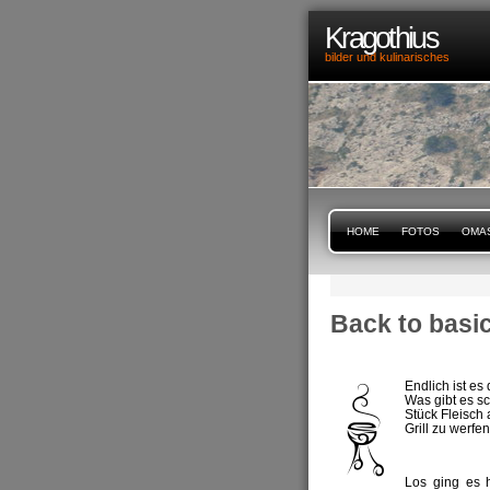
Kragothius
bilder und kulinarisches
HOME
FOTOS
OMA
Back to basi
Endlich ist es
Was gibt es s
Stück Fleisch 
Grill zu werfe
Los ging es 