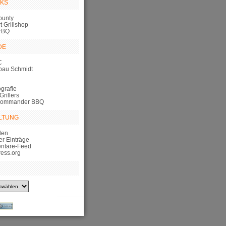
NKS
ounty
 Grillshop
rBQ
DE
C
bau Schmidt
grafie
Grillers
Commander BBQ
LTUNG
den
er Einträge
ntare-Feed
ess.org