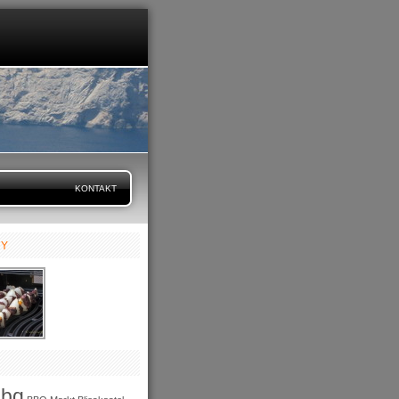
KONTAKT
RY
bbq