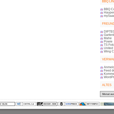
BBQ LI
BBQ C
Haupert
mySaa
FREUN
DIPTE
Garten
Mahe
Powie
TS Foto
United 
Wing 
VERWA
Anmel
Feed d
Komme
WordPr
ALTES
Altes