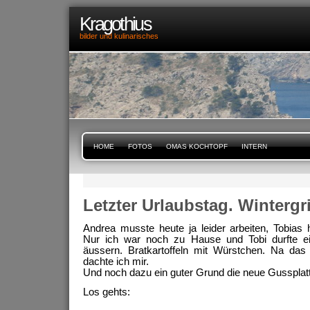
Kragothius
bilder und kulinarisches
HOME
FOTOS
OMAS KOCHTOPF
INTERN
Letzter Urlaubstag. Wintergr
Andrea musste heute ja leider arbeiten, Tobias 
Nur ich war noch zu Hause und Tobi durfte 
äussern. Bratkartoffeln mit Würstchen. Na das 
dachte ich mir.
Und noch dazu ein guter Grund die neue Gussplatte 
Los gehts: