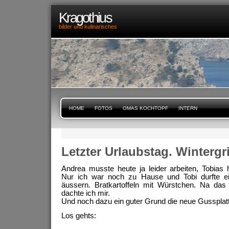
Kragothius
bilder und kulinarisches
HOME
FOTOS
OMAS KOCHTOPF
INTERN
Letzter Urlaubstag. Wintergr
Andrea musste heute ja leider arbeiten, Tobias 
Nur ich war noch zu Hause und Tobi durfte 
äussern. Bratkartoffeln mit Würstchen. Na das 
dachte ich mir.
Und noch dazu ein guter Grund die neue Gussplatte 
Los gehts: