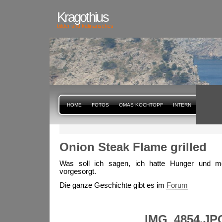
Kragothius
bilder und kulinarisches
HOME
FOTOS
OMAS KOCHTOPF
INTERN
Onion Steak Flame grilled
Was soll ich sagen, ich hatte Hunger und 
vorgesorgt.
Die ganze Geschichte gibt es im
Forum
IMG_4854.JP