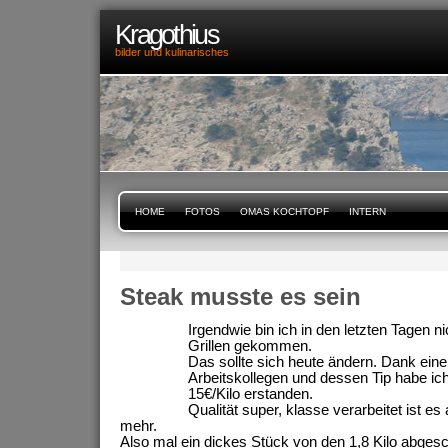
Kragothius
bilder und kulinarisches
HOME
FOTOS
OMAS KOCHTOPF
INTERN
Steak musste es sein
Irgendwie bin ich in den letzten Tagen n
Grillen gekommen.
Das sollte sich heute ändern. Dank ein
Arbeitskollegen und dessen Tip habe ich 
15€/Kilo erstanden.
Qualität super, klasse verarbeitet ist es
mehr.
Also mal ein dickes Stück von den 1,8 Kilo abgesch