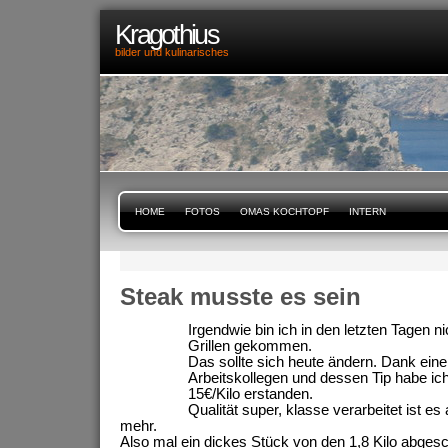
Kragothius
bilder und kulinarisches
HOME
FOTOS
OMAS KOCHTOPF
INTERN
Steak musste es sein
Irgendwie bin ich in den letzten Tagen n
Grillen gekommen.
Das sollte sich heute ändern. Dank ein
Arbeitskollegen und dessen Tip habe ich 
15€/Kilo erstanden.
Qualität super, klasse verarbeitet ist es
mehr.
Also mal ein dickes Stück von den 1,8 Kilo abgesch