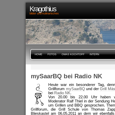
Kragothius
bilder und kulinarisches
HOME
FOTOS
OMAS KOCHTOPF
INTERN
mySaarBQ bei Radio NK
Heute war ein besonderer Tag, denn
Grillforum
mySaarBQ
und der
Grill Mä
bei
Radio NK
.
Von 20.00 bis 22.00 Uhr haben 
Moderator Ralf Thiel in der Sendung He
um Grillen und BBQ gesprochen. Them
Grillforum, die Grill Schule von Thomas Z
Blieskastel am 06.05.2011 an dem wir ebenfalls