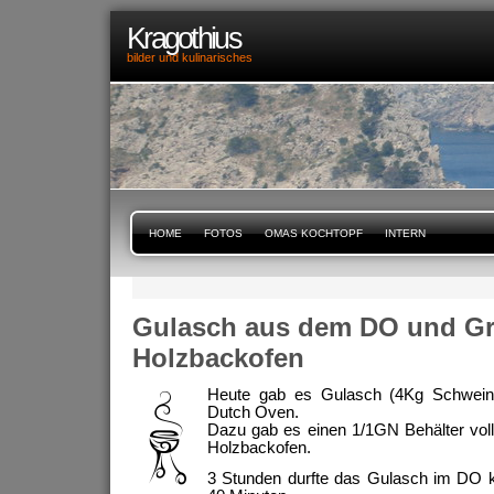
Kragothius
bilder und kulinarisches
HOME
FOTOS
OMAS KOCHTOPF
INTERN
Gulasch aus dem DO und Gr
Holzbackofen
Heute gab es Gulasch (4Kg Schwein
Dutch Oven.
Dazu gab es einen 1/1GN Behälter vol
Holzbackofen.
3 Stunden durfte das Gulasch im DO k