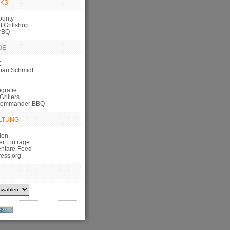
NKS
ounty
 Grillshop
rBQ
DE
C
bau Schmidt
grafie
Grillers
Commander BBQ
LTUNG
den
er Einträge
ntare-Feed
ess.org