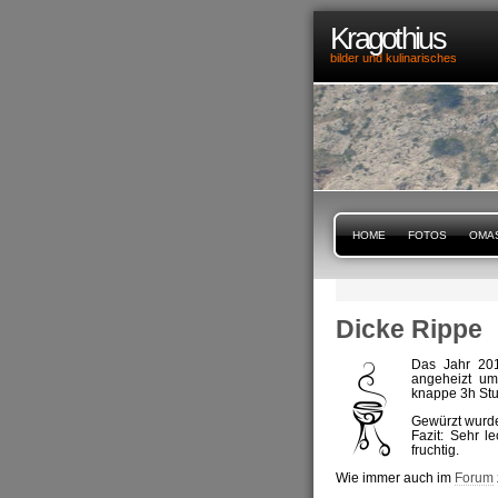
Kragothius
bilder und kulinarisches
HOME
FOTOS
OMA
Dicke Rippe
Das Jahr 201
angeheizt um
knappe 3h Stu
Gewürzt wurd
Fazit: Sehr l
fruchtig.
Wie immer auch im
Forum