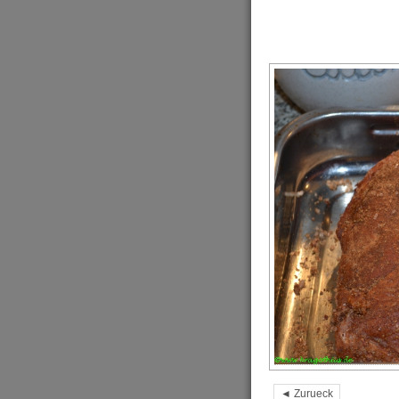
◄ Zurueck