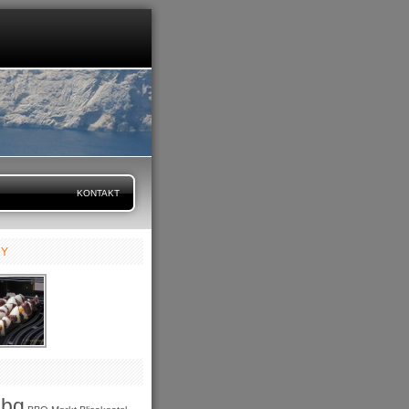
KONTAKT
RY
bbq