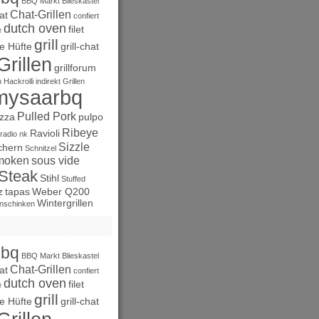
BBQ Markt
Blieskastel
Chat-Grillen
at
confiert
dutch oven
filet
e
grill
e Hüfte
grill-chat
Grillen
grillforum
n
Hackrolli
indirekt Grillen
mysaarbq
Pulled Pork
izza
pulpo
Ribeye
Ravioli
radio nk
Sizzle
chern
Schnitzel
moken
sous vide
Steak
Stihl
Stuffed
z
tapas
Weber Q200
Wintergrillen
nschinken
bbq
BBQ Markt
Blieskastel
Chat-Grillen
at
confiert
dutch oven
filet
e
grill
e Hüfte
grill-chat