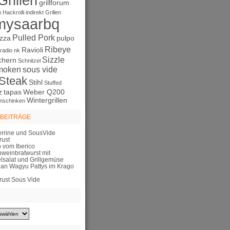
Grillen
grillforum
n
Hackrolli
indirekt Grillen
mysaarbq
Pulled Pork
izza
pulpo
Ribeye
Ravioli
radio nk
Sizzle
chern
Schnitzel
moken
sous vide
Steak
Stihl
Stuffed
z
tapas
Weber Q200
Wintergrillen
nschinken
 BEITRÄGE
errine und SousVide
rust
 vom Iberico
hweinbratwurst mit
elsalat und Grillgemüse
lian Wagyu Pattys im Krago
rust Sous Vide