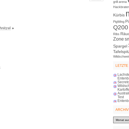
grill arena
Hackbrate
Kürbis
P
PigWing
Q200
hnitzel
»
Räu
Ribs
Zone
s
Spargel
Tafelspit
Wildschwei
LETZTE
3
Lachst
Entenb
Secreto
Wildsc
Kartoff
Austra
Test
Entenb
ARCHIV
Archiv