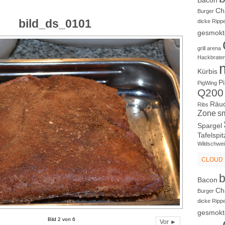
Bacon
Ch
Burger
bild_ds_0101
dicke Ripp
gesmokt
grill arena
Hackbrate
Kürbis
P
PigWing
Q200
Räu
Ribs
Zone
s
Spargel
Tafelspit
Wildschwei
CLOUD
Bacon
Ch
Burger
dicke Ripp
gesmokt
Bild 2 von 6
Vor ►