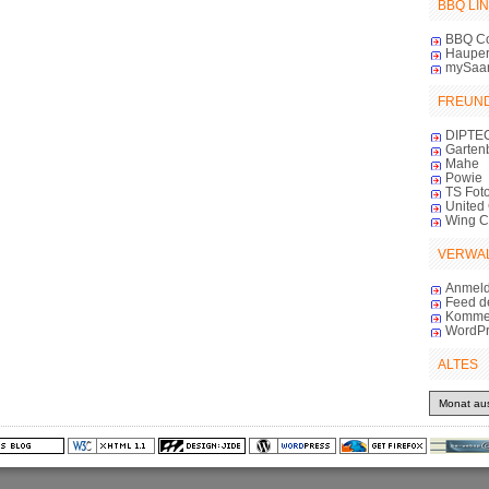
BBQ LI
BBQ C
Haupert
mySaa
FREUN
DIPTE
Garten
Mahe
Powie
TS Foto
United 
Wing 
VERWA
Anmel
Feed d
Komme
WordPr
ALTES
Altes