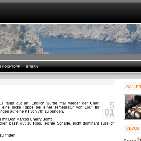
S KOCHTOPF
INTERN
GALLE
5
3 fängt gut an. Endlich wurde mal wieder der Chari
 eine dicke Rippe bei einer Temepratur von 160° für
01
nden auf eine KT von 78° zu bringen.
2013
e mit Don Marcos Cherry Bomb.
ecker, passt gut zu Ribs, leichte Schärfe, nicht dominant süsslich
CLOUD
zu finden