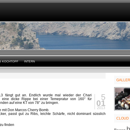
S KOCHTOPF
INTERN
GALLE
5
3 fängt gut an. Endlich wurde mal wieder der Chari
 eine dicke Rippe bei einer Temepratur von 160° für
01
nden auf eine KT von 78° zu bringen.
2013
e mit Don Marcos Cherry Bomb.
ecker, passt gut zu Ribs, leichte Schärfe, nicht dominant süsslich
CLOUD
zu finden