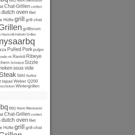
BBQ Markt
Blieskastel
Chat-Grillen
at
confiert
dutch oven
filet
e
grill
e Hüfte
grill-chat
Grillen
grillforum
n
Hackrolli
indirekt Grillen
mysaarbq
Pulled Pork
izza
pulpo
Ribeye
Ravioli
radio nk
Sizzle
chern
Schnitzel
moken
sous vide
Steak
Stihl
Stuffed
z
tapas
Weber Q200
Wintergrillen
nschinken
bbq
BBQ Markt
Blieskastel
Chat-Grillen
at
confiert
dutch oven
filet
e
grill
e Hüfte
grill-chat