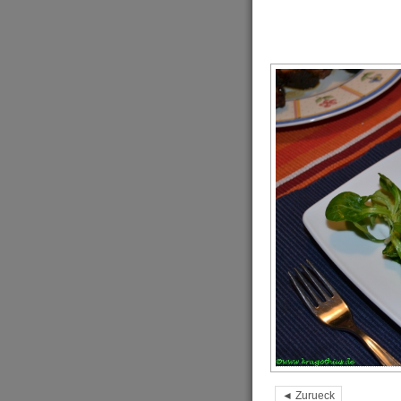
◄ Zurueck