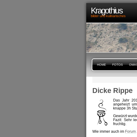
Kragothius
bilder und kulinarisches
HOME
FOTOS
OMA
Dicke Rippe
Das Jahr 201
angeheizt um
knappe 3h Stu
Gewürzt wurd
Fazit: Sehr l
fruchtig.
Wie immer auch im
Forum