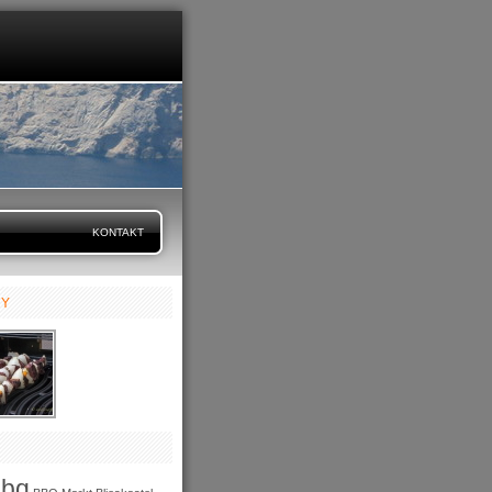
KONTAKT
RY
bbq