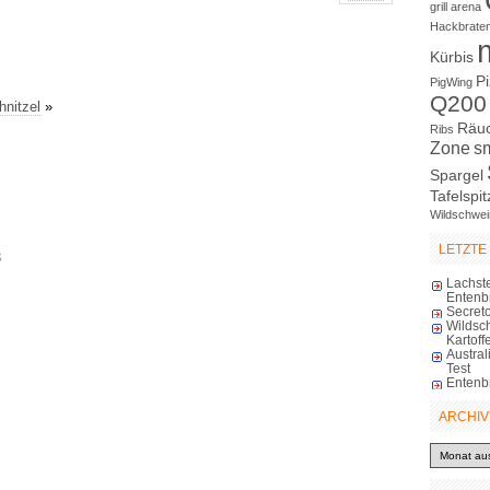
grill arena
Hackbrate
Kürbis
P
PigWing
Q200
hnitzel
»
Räu
Ribs
Zone
s
Spargel
Tafelspit
Wildschwei
LETZTE
3
Lachst
Entenb
Secreto
Wildsc
Kartoff
Austra
Test
Entenb
ARCHIV
Archiv