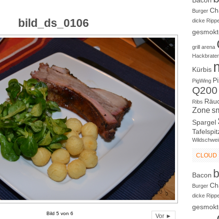
Bacon
Ch
Burger
bild_ds_0106
dicke Ripp
gesmokt
grill arena
Hackbrate
Kürbis
P
PigWing
Q200
Räu
Ribs
Zone
s
Spargel
Tafelspit
Wildschwei
CLOUD
Bacon
Ch
Burger
dicke Ripp
gesmokt
Bild 5 von 6
Vor ►