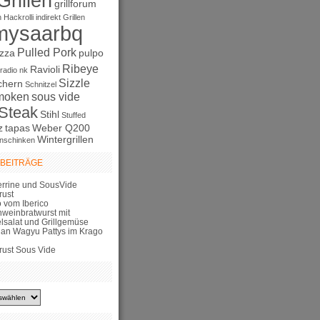
Grillen
grillforum
n
Hackrolli
indirekt Grillen
mysaarbq
Pulled Pork
izza
pulpo
Ribeye
Ravioli
radio nk
Sizzle
chern
Schnitzel
moken
sous vide
Steak
Stihl
Stuffed
z
tapas
Weber Q200
Wintergrillen
nschinken
 BEITRÄGE
errine und SousVide
rust
 vom Iberico
hweinbratwurst mit
elsalat und Grillgemüse
lian Wagyu Pattys im Krago
rust Sous Vide