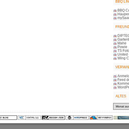
BBQ LI
BBQ C
Haupert
mySaa
FREUN
DIPTE
Garten
Mahe
Powie
TS Foto
United 
Wing 
VERWA
Anmel
Feed d
Komme
WordPr
ALTES
Altes