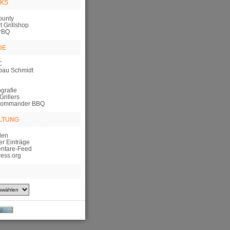
NKS
ounty
 Grillshop
rBQ
DE
C
bau Schmidt
grafie
Grillers
Commander BBQ
LTUNG
den
er Einträge
ntare-Feed
ess.org