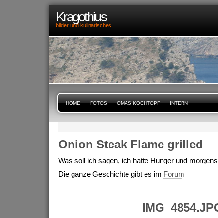
Kragothius
bilder und kulinarisches
HOME
FOTOS
OMAS KOCHTOPF
INTERN
Onion Steak Flame grilled
Was soll ich sagen, ich hatte Hunger und morgens
Die ganze Geschichte gibt es im
Forum
IMG_4854.JP