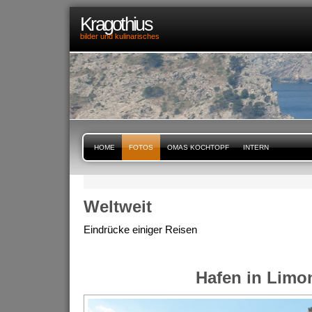
Kragothius
bilder und kulinarisches
HOME
FOTOS
OMAS KOCHTOPF
INTERN
Weltweit
Eindrücke einiger Reisen
Hafen in Limo