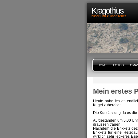
Kragothius
bilder und kulinarisches
HOME
FOTOS
OMA
Mein erstes P
Heute habe ich es endlic
Kugel zubereitet.
Die Kurzfassung da es die
Aufgestanden um 5.00 Uhr
draussen tragen.
Nachdem die Brikkets gezü
Brikkets für eine Heizda
wirklich sehr leckeres E