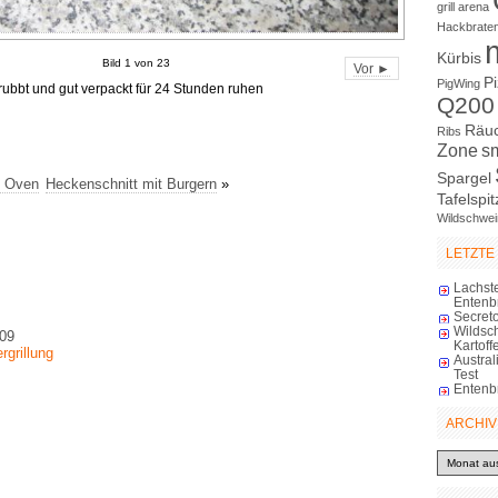
grill arena
Hackbrate
Kürbis
Bild 1 von 23
Vor ►
P
PigWing
rubbt und gut verpackt für 24 Stunden ruhen
Q200
Räu
Ribs
Zone
s
Spargel
h Oven
Heckenschnitt mit Burgern
»
Tafelspit
Wildschwei
LETZTE
Lachst
Entenb
Secreto
Wildsc
009
Kartoff
rgrillung
Austra
Test
Entenb
ARCHIV
Archiv