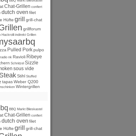
BBQ Markt
Blieskastel
Chat-Grillen
at
confiert
dutch oven
filet
e
grill
e Hüfte
grill-chat
Grillen
grillforum
n
Hackrolli
indirekt Grillen
mysaarbq
Pulled Pork
izza
pulpo
Ribeye
Ravioli
radio nk
Sizzle
chern
Schnitzel
moken
sous vide
Steak
Stihl
Stuffed
z
tapas
Weber Q200
Wintergrillen
nschinken
bbq
BBQ Markt
Blieskastel
Chat-Grillen
at
confiert
dutch oven
filet
e
grill
e Hüfte
grill-chat