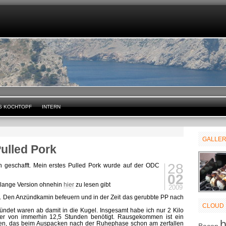
S KOCHTOPF
INTERN
GALLE
ulled Pork
28
h geschafft. Mein erstes Pulled Pork wurde auf der ODC
02
 lange Version ohnehin
hier
zu lesen gibt
2009
. Den Anzündkamin befeuern und in der Zeit das gerubbte PP nach
CLOUD
ndet waren ab damit in die Kugel. Insgesamt habe ich nur 2 Kilo
uer von immerhin 12,5 Stunden benötigt. Rausgekommen ist ein
ssen, das beim Auspacken nach der Ruhephase schon am zerfallen