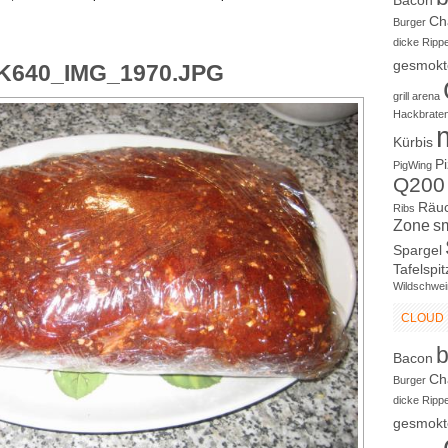
Bacon
Ch
Burger
dicke Ripp
gesmokt
K640_IMG_1970.JPG
grill arena
Hackbrate
Kürbis
P
PigWing
Q200
Räu
Ribs
Zone
s
Spargel
Tafelspit
Wildschwei
CLOUD
Bacon
Ch
Burger
dicke Ripp
gesmokt