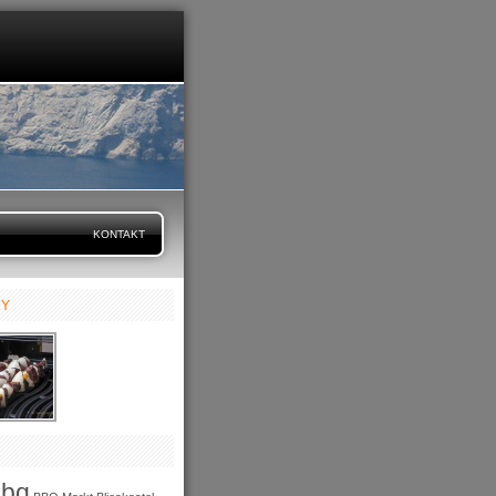
KONTAKT
RY
bbq