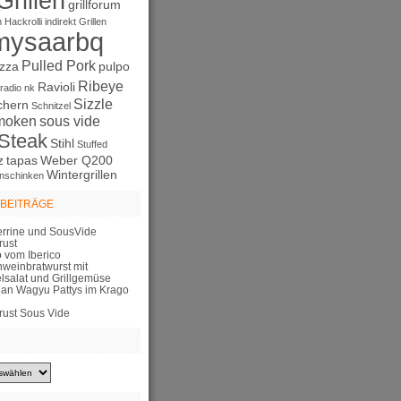
Grillen
grillforum
n
Hackrolli
indirekt Grillen
mysaarbq
Pulled Pork
izza
pulpo
Ribeye
Ravioli
radio nk
Sizzle
chern
Schnitzel
moken
sous vide
Steak
Stihl
Stuffed
z
tapas
Weber Q200
Wintergrillen
nschinken
 BEITRÄGE
errine und SousVide
rust
 vom Iberico
hweinbratwurst mit
elsalat und Grillgemüse
lian Wagyu Pattys im Krago
rust Sous Vide