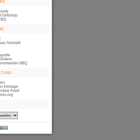
NKS
ounty
 Grillshop
rBQ
DE
C
bau Schmidt
grafie
Grillers
Commander BBQ
LTUNG
den
er Einträge
ntare-Feed
ess.org