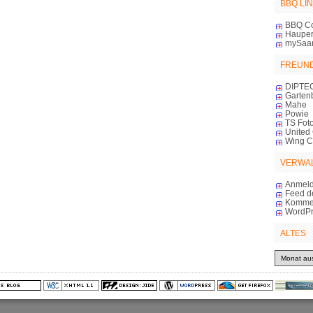
BBQ LI
BBQ C
Haupert
mySaa
FREUN
DIPTE
Garten
Mahe
Powie
TS Foto
United 
Wing 
VERWA
Anmel
Feed d
Komme
WordPr
ALTES
Altes