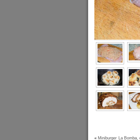
«
Miniburger
La Bomba, 