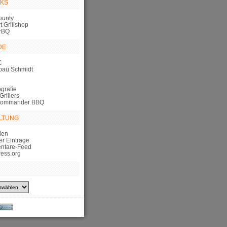
NKS
ounty
 Grillshop
rBQ
DE
C
bau Schmidt
grafie
Grillers
Commander BBQ
LTUNG
den
er Einträge
ntare-Feed
ess.org