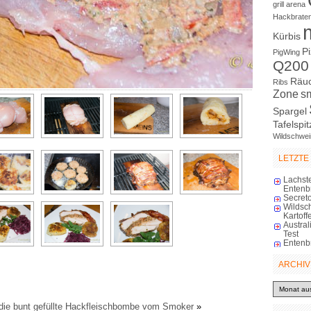
grill arena
Hackbrate
Kürbis
P
PigWing
Q200
Räu
Ribs
Zone
s
Spargel
Tafelspit
Wildschwei
LETZTE
Lachst
Entenb
Secreto
Wildsc
Kartoff
Austra
Test
Entenb
ARCHIV
Archiv
die bunt gefüllte Hackfleischbombe vom Smoker
»