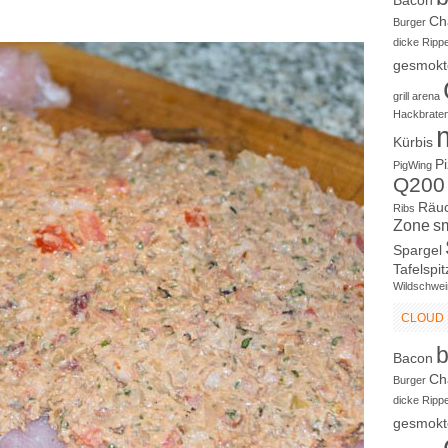
Bacon
Ch
Burger
dicke Ripp
gesmokt
grill arena
Hackbrate
Kürbis
P
PigWing
Q200
Räu
Ribs
Zone
s
Spargel
Tafelspit
Wildschwei
CLOUD
Bacon
Ch
Burger
dicke Ripp
gesmokt