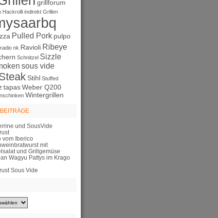
Grillen
grillforum
n
Hackrolli
indirekt Grillen
mysaarbq
Pulled Pork
izza
pulpo
Ribeye
Ravioli
radio nk
Sizzle
chern
Schnitzel
moken
sous vide
Steak
Stihl
Stuffed
z
tapas
Weber Q200
Wintergrillen
nschinken
 BEITRÄGE
errine und SousVide
rust
 vom Iberico
hweinbratwurst mit
elsalat und Grillgemüse
lian Wagyu Pattys im Krago
rust Sous Vide