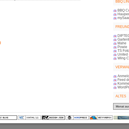
BBQ LI
BBQ C
Haupert
mySaa
FREUN
DIPTE
Garten
g
Mahe
Powie
TS Foto
United 
Wing 
VERWA
Anmel
Feed d
Komme
WordPr
ALTES
Altes