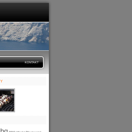
KONTAKT
RY
bbq