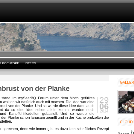
S KOCHTOPF
INTERN
GALLE
nbrust von der Planke
29
 stand im mySaarBQ Forum unter dem Motto gefülltes
a wollten wir natürlich auch mit machen. Die Idee war eine
06
nbrust von der Planke. Und so wurde diese Idee dann auch
nd da so eine Idee selten allein kommt, wurden noch
2014
r und Kartoffelfrikadellen gebastelt. Und so wurde die
 der Planke schön langsam gegrillt und in der Küche brutzelten die
adellen.
CLOUD
er sprechen, denn wie immer gibt es dazu kein schriftliches Rezept