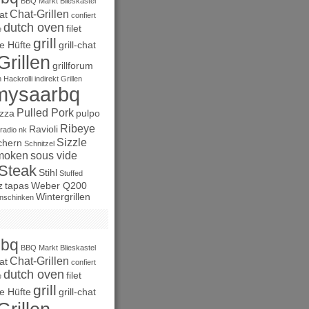
BBQ Markt
Blieskastel
Chat-Grillen
at
confiert
dutch oven
filet
e
grill
e Hüfte
grill-chat
Grillen
grillforum
n
Hackrolli
indirekt Grillen
mysaarbq
Pulled Pork
izza
pulpo
Ribeye
Ravioli
radio nk
Sizzle
chern
Schnitzel
moken
sous vide
Steak
Stihl
Stuffed
z
tapas
Weber Q200
Wintergrillen
nschinken
bbq
BBQ Markt
Blieskastel
Chat-Grillen
at
confiert
dutch oven
filet
e
grill
e Hüfte
grill-chat