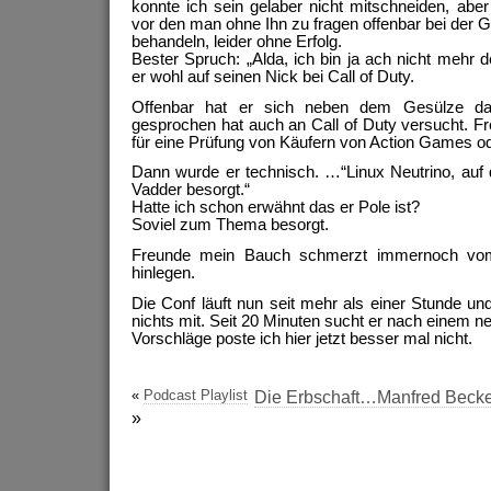
konnte ich sein gelaber nicht mitschneiden, aber
vor den man ohne Ihn zu fragen offenbar bei der 
behandeln, leider ohne Erfolg.
Bester Spruch: „Alda, ich bin ja ach nicht mehr d
er wohl auf seinen Nick bei Call of Duty.
Offenbar hat er sich neben dem Gesülze da
gesprochen hat auch an Call of Duty versucht. Fr
für eine Prüfung von Käufern von Action Games o
Dann wurde er technisch. …“Linux Neutrino, auf
Vadder besorgt.“
Hatte ich schon erwähnt das er Pole ist?
Soviel zum Thema besorgt.
Freunde mein Bauch schmerzt immernoch vo
hinlegen.
Die Conf läuft nun seit mehr als einer Stunde un
nichts mit. Seit 20 Minuten sucht er nach einem
Vorschläge poste ich hier jetzt besser mal nicht.
«
Podcast Playlist
Die Erbschaft…Manfred Becke
»