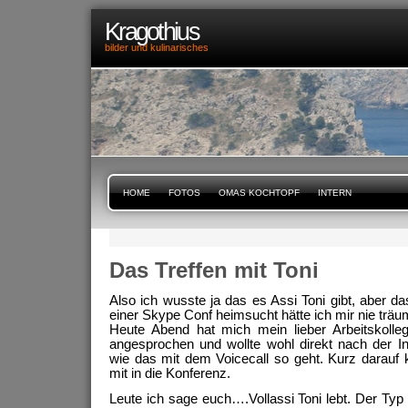
Kragothius
bilder und kulinarisches
HOME
FOTOS
OMAS KOCHTOPF
INTERN
Das Treffen mit Toni
Also ich wusste ja das es Assi Toni gibt, aber da
einer Skype Conf heimsucht hätte ich mir nie träu
Heute Abend hat mich mein lieber Arbeitskoll
angesprochen und wollte wohl direkt nach der Ins
wie das mit dem Voicecall so geht. Kurz darauf
mit in die Konferenz.
Leute ich sage euch….Vollassi Toni lebt. Der Typ 