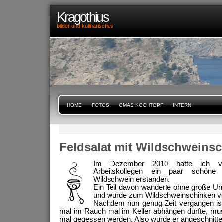
Kragothius
bilder und kulinarisches
HOME
FOTOS
OMAS KOCHTOPF
INTERN
Feldsalat mit Wildschweins
Im Dezember 2010 hatte ich v
Arbeitskollegen ein paar schöne
Wildschwein erstanden.
Ein Teil davon wanderte ohne große U
und wurde zum Wildschweinschinken ve
Nachdem nun genug Zeit vergangen is
mal im Rauch mal im Keller abhängen durfte, mu
mal gegessen werden. Also wurde er angeschnitte